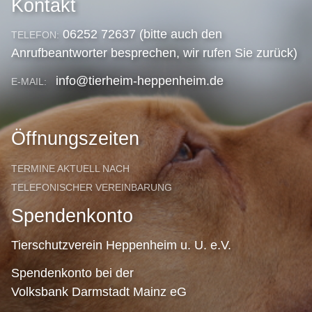
Kontakt
06252 72637 (bitte auch den
TELEFON:
Anrufbeantworter besprechen, wir rufen Sie zurück)
info@tierheim-heppenheim.de
E-MAIL:
Öffnungszeiten
TERMINE AKTUELL NACH
TELEFONISCHER VEREINBARUNG
Spendenkonto
Tierschutzverein Heppenheim u. U. e.V.
Spendenkonto bei der
Volksbank Darmstadt Mainz eG