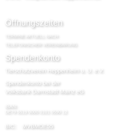
Öffnungszeiten
TERMINE AKTUELL NACH
TELEFONISCHER VEREINBARUNG
Spendenkonto
Tierschutzverein Heppenheim u. U. e.V.
Spendenkonto bei der
Volksbank Darmstadt Mainz eG
IBAN:
DE79 5519 0000 0101 0590 12
BIC: MVBMDE55