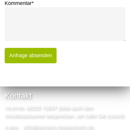
Kommentar
*
Anfrage absenden
Kontakt
06252 72637 (bitte auch den
TELEFON:
Anrufbeantworter besprechen, wir rufen Sie zurück)
info@tierheim-heppenheim.de
E-MAIL: