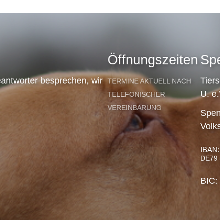
Öffnungszeiten
Sp
antworter besprechen, wir
Tier
TERMINE AKTUELL NACH
U. e.
TELEFONISCHER
VEREINBARUNG
Spen
Volk
IBAN:
DE79 
BIC