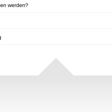
men werden?
g