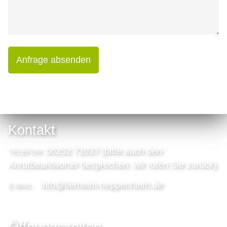
Anfrage absenden
Kontakt
06252 72637 (bitte auch den
TELEFON:
Anrufbeantworter besprechen, wir rufen Sie zurück)
info@tierheim-heppenheim.de
E-MAIL:
Öffnungszeiten