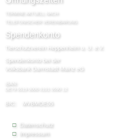
TERMINE AKTUELL NACH
TELEFONISCHER VEREINBARUNG
Spendenkonto
Tierschutzverein Heppenheim u. U. e.V.
Spendenkonto bei der
Volksbank Darmstadt Mainz eG
IBAN:
DE79 5519 0000 0101 0590 12
BIC: MVBMDE55
Datenschutz
Impressum