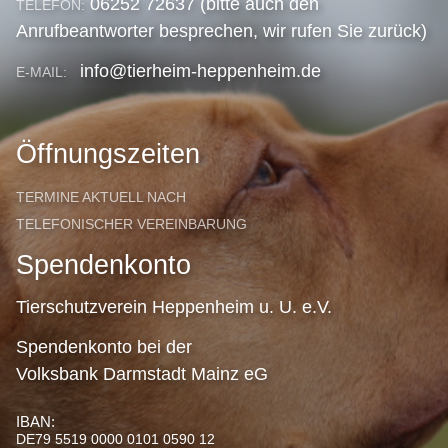
06252 72637 (bitte auch den
TELEFON:
Anrufbeantworter besprechen, wir rufen Sie zurück)
info@tierheim-heppenheim.de
E-MAIL:
Öffnungszeiten
TERMINE AKTUELL NACH
TELEFONISCHER VEREINBARUNG
Spendenkonto
Tierschutzverein Heppenheim u. U. e.V.
Spendenkonto bei der
Volksbank Darmstadt Mainz eG
IBAN:
DE79 5519 0000 0101 0590 12