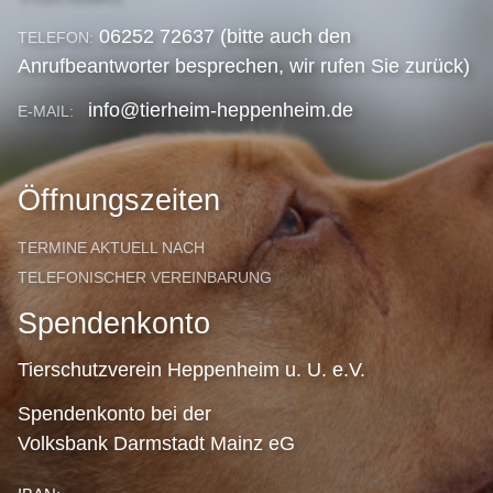
06252 72637 (bitte auch den
TELEFON:
Anrufbeantworter besprechen, wir rufen Sie zurück)
info@tierheim-heppenheim.de
E-MAIL:
Öffnungszeiten
TERMINE AKTUELL NACH
TELEFONISCHER VEREINBARUNG
Spendenkonto
Tierschutzverein Heppenheim u. U. e.V.
Spendenkonto bei der
Volksbank Darmstadt Mainz eG