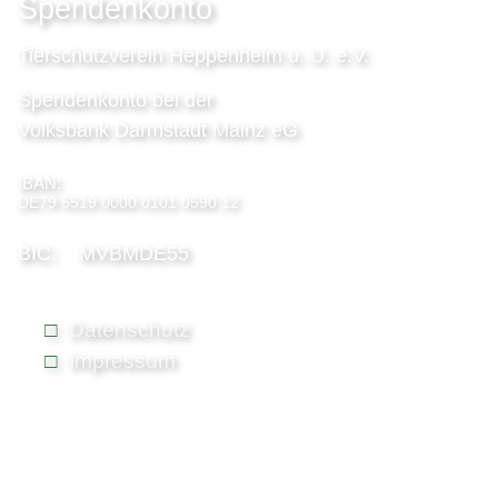
Spendenkonto
Tierschutzverein Heppenheim u. U. e.V.
Spendenkonto bei der
Volksbank Darmstadt Mainz eG
IBAN:
DE79 5519 0000 0101 0590 12
BIC: MVBMDE55
Datenschutz
Impressum