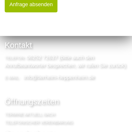
Anfrage absenden
Kontakt
06252 72637 (bitte auch den
TELEFON:
Anrufbeantworter besprechen, wir rufen Sie zurück)
info@tierheim-heppenheim.de
E-MAIL:
Öffnungszeiten
TERMINE AKTUELL NACH
TELEFONISCHER VEREINBARUNG