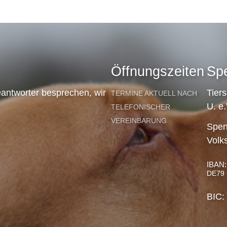
Öffnungszeiten
Sp
antworter besprechen, wir
Tier
TERMINE AKTUELL NACH
U. e.
TELEFONISCHER
VEREINBARUNG
Spen
Volk
IBAN:
DE79 
BIC