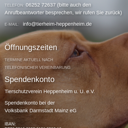
06252 72637 (bitte auch den
TELEFON:
Anrufbeantworter besprechen, wir rufen Sie zurück)
info@tierheim-heppenheim.de
E-MAIL:
Öffnungszeiten
TERMINE AKTUELL NACH
TELEFONISCHER VEREINBARUNG
Spendenkonto
Tierschutzverein Heppenheim u. U. e.V.
Spendenkonto bei der
Volksbank Darmstadt Mainz eG
IBAN: