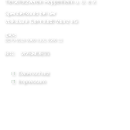
Tierschutzverein Heppenheim u. U. e.V.
Spendenkonto bei der
Volksbank Darmstadt Mainz eG
IBAN:
DE79 5519 0000 0101 0590 12
BIC: MVBMDE55
Datenschutz
Impressum