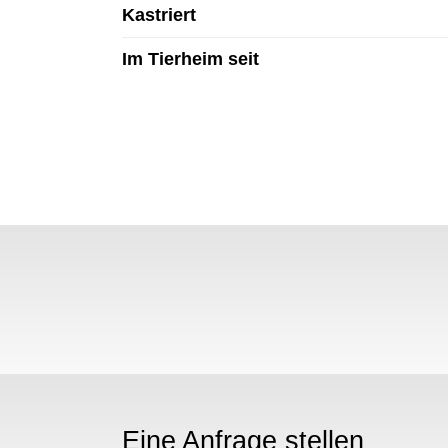
Kastriert
Im Tierheim seit
N
Eine Anfrage stellen