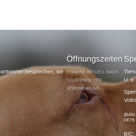
Öffnungszeiten
Sp
antworter besprechen, wir
Tier
TERMINE AKTUELL NACH
U. e.
TELEFONISCHER
VEREINBARUNG
Spen
Volk
IBAN:
DE79 
BIC