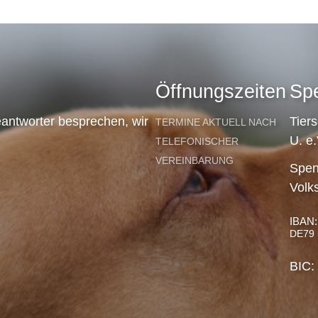
Öffnungszeiten
Sp
antworter besprechen, wir
Tier
TERMINE AKTUELL NACH
U. e.
TELEFONISCHER
VEREINBARUNG
Spen
Volk
IBAN:
DE79 
BIC