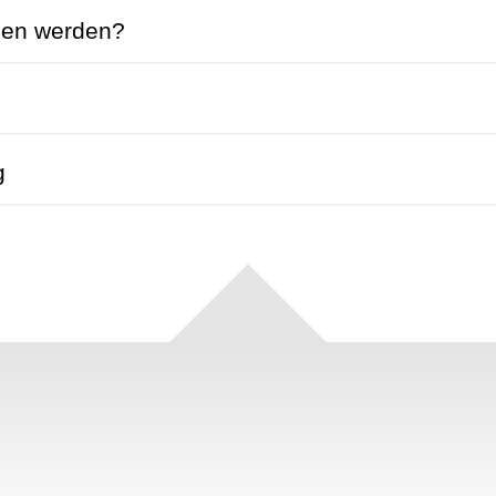
men werden?
g