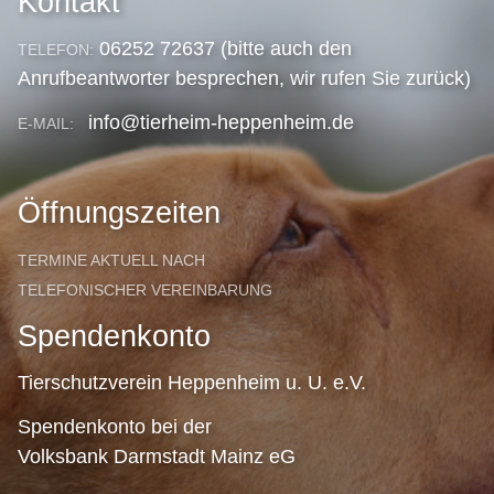
Kontakt
06252 72637 (bitte auch den
TELEFON:
Anrufbeantworter besprechen, wir rufen Sie zurück)
info@tierheim-heppenheim.de
E-MAIL:
Öffnungszeiten
TERMINE AKTUELL NACH
TELEFONISCHER VEREINBARUNG
Spendenkonto
Tierschutzverein Heppenheim u. U. e.V.
Spendenkonto bei der
Volksbank Darmstadt Mainz eG