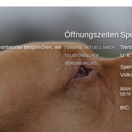
Öffnungszeiten
Sp
antworter besprechen, wir
Tier
TERMINE AKTUELL NACH
U. e.
TELEFONISCHER
VEREINBARUNG
Spen
Volk
IBAN:
DE79 
BIC