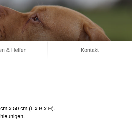
n & Helfen
Kontakt
cm x 50 cm (L x B x H).
hleunigen.