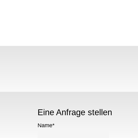
N
Eine Anfrage stellen
Name
*