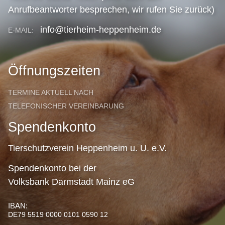
Anrufbeantworter besprechen, wir rufen Sie zurück)
info@tierheim-heppenheim.de
E-MAIL:
Öffnungszeiten
TERMINE AKTUELL NACH
TELEFONISCHER VEREINBARUNG
Spendenkonto
Tierschutzverein Heppenheim u. U. e.V.
Spendenkonto bei der
Volksbank Darmstadt Mainz eG
IBAN:
DE79 5519 0000 0101 0590 12