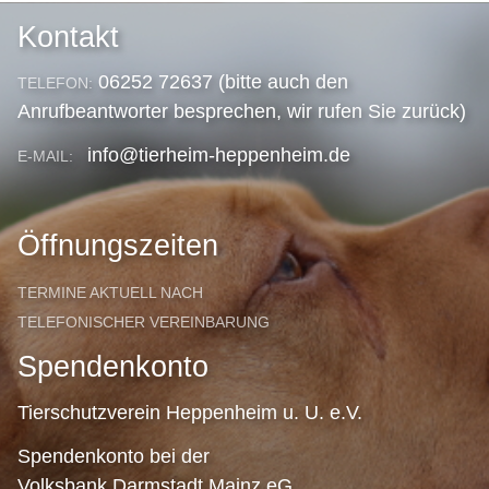
Kontakt
06252 72637 (bitte auch den
TELEFON:
Anrufbeantworter besprechen, wir rufen Sie zurück)
info@tierheim-heppenheim.de
E-MAIL:
Öffnungszeiten
TERMINE AKTUELL NACH
TELEFONISCHER VEREINBARUNG
Spendenkonto
Tierschutzverein Heppenheim u. U. e.V.
Spendenkonto bei der
Volksbank Darmstadt Mainz eG