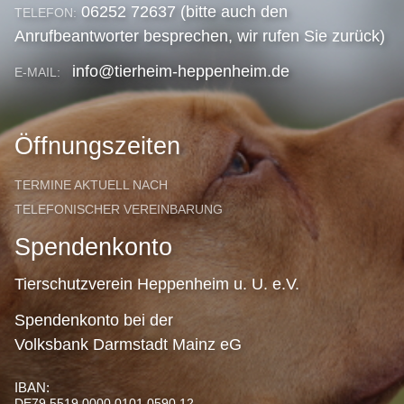
06252 72637 (bitte auch den
TELEFON:
Anrufbeantworter besprechen, wir rufen Sie zurück)
info@tierheim-heppenheim.de
E-MAIL:
Öffnungszeiten
TERMINE AKTUELL NACH
TELEFONISCHER VEREINBARUNG
Spendenkonto
Tierschutzverein Heppenheim u. U. e.V.
Spendenkonto bei der
Volksbank Darmstadt Mainz eG
IBAN:
DE79 5519 0000 0101 0590 12