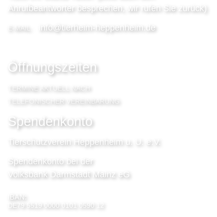
Anrufbeantworter besprechen, wir rufen Sie zurück)
info@tierheim-heppenheim.de
E-MAIL:
Öffnungszeiten
TERMINE AKTUELL NACH
TELEFONISCHER VEREINBARUNG
Spendenkonto
Tierschutzverein Heppenheim u. U. e.V.
Spendenkonto bei der
Volksbank Darmstadt Mainz eG
IBAN:
DE79 5519 0000 0101 0590 12