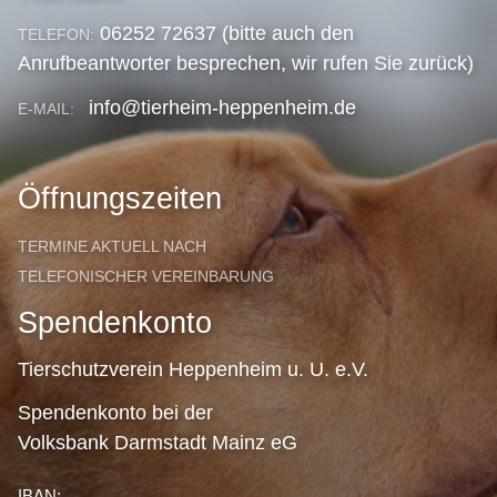
06252 72637 (bitte auch den
TELEFON:
Anrufbeantworter besprechen, wir rufen Sie zurück)
info@tierheim-heppenheim.de
E-MAIL:
Öffnungszeiten
TERMINE AKTUELL NACH
TELEFONISCHER VEREINBARUNG
Spendenkonto
Tierschutzverein Heppenheim u. U. e.V.
Spendenkonto bei der
Volksbank Darmstadt Mainz eG
IBAN: