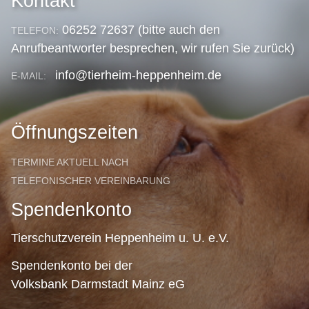
Kontakt
06252 72637 (bitte auch den
TELEFON:
Anrufbeantworter besprechen, wir rufen Sie zurück)
info@tierheim-heppenheim.de
E-MAIL:
Öffnungszeiten
TERMINE AKTUELL NACH
TELEFONISCHER VEREINBARUNG
Spendenkonto
Tierschutzverein Heppenheim u. U. e.V.
Spendenkonto bei der
Volksbank Darmstadt Mainz eG