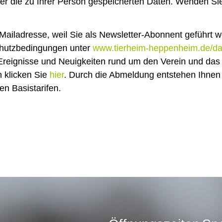
ber die zu Ihrer Person gespeicherten Daten. Wenden Sie
Mailadresse, weil Sie als Newsletter-Abonnent geführt w
schutzbedingungen unter
www.tierheim-heppenheim.de/da
er Ereignisse und Neuigkeiten rund um den Verein und da
 klicken Sie
hier
. Durch die Abmeldung entstehen Ihnen 
en Basistarifen.