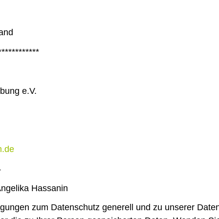
tand
************
bung e.V.
m.de
4
 Angelika Hassanin
gungen zum Datenschutz generell und zu unserer Datens