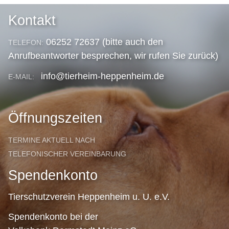
Kontakt
06252 72637 (bitte auch den
TELEFON:
Anrufbeantworter besprechen, wir rufen Sie zurück)
info@tierheim-heppenheim.de
E-MAIL:
Öffnungszeiten
TERMINE AKTUELL NACH
TELEFONISCHER VEREINBARUNG
Spendenkonto
Tierschutzverein Heppenheim u. U. e.V.
Spendenkonto bei der