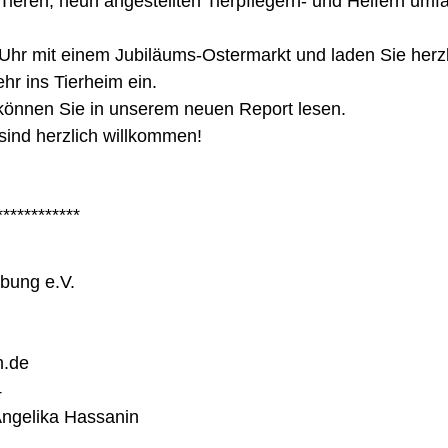
0 Tieren, neun angestellten Tierpflegern- und Helfern um
Uhr mit einem Jubiläums-Ostermarkt und laden Sie herz
r ins Tierheim ein.
 können Sie in unserem neuen Report lesen.
ind herzlich willkommen!
************
bung e.V.
m.de
4
 Angelika Hassanin