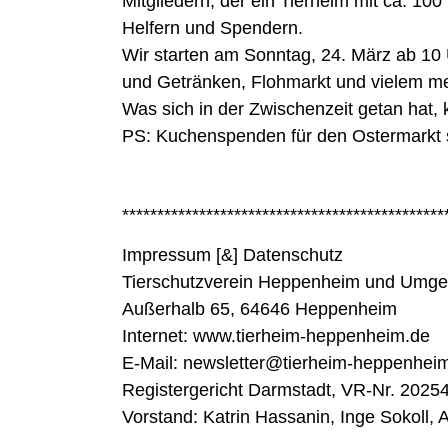
Mitgliedern, der ein Tierheim mit ca. 10
Helfern und Spendern.
Wir starten am Sonntag, 24. März ab 10 
und Getränken, Flohmarkt und vielem meh
Was sich in der Zwischenzeit getan hat,
PS: Kuchenspenden für den Ostermarkt s
**********************************************
N
Impressum [&] Datenschutz
Tierschutzverein Heppenheim und Umge
Außerhalb 65, 64646 Heppenheim
Internet: www.tierheim-heppenheim.de
E-Mail: newsletter@tierheim-heppenhei
Registergericht Darmstadt, VR-Nr. 2025
Vorstand: Katrin Hassanin, Inge Sokoll,