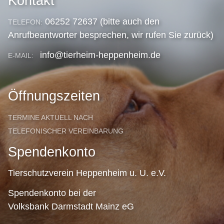
Kontakt
06252 72637 (bitte auch den
TELEFON:
Anrufbeantworter besprechen, wir rufen Sie zurück)
info@tierheim-heppenheim.de
E-MAIL:
Öffnungszeiten
TERMINE AKTUELL NACH
TELEFONISCHER VEREINBARUNG
Spendenkonto
Tierschutzverein Heppenheim u. U. e.V.
Spendenkonto bei der
Volksbank Darmstadt Mainz eG