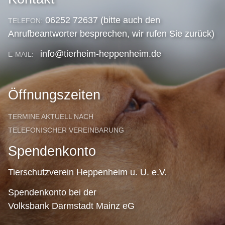
06252 72637 (bitte auch den
TELEFON:
Anrufbeantworter besprechen, wir rufen Sie zurück)
info@tierheim-heppenheim.de
E-MAIL:
Öffnungszeiten
TERMINE AKTUELL NACH
TELEFONISCHER VEREINBARUNG
Spendenkonto
Tierschutzverein Heppenheim u. U. e.V.
Spendenkonto bei der
Volksbank Darmstadt Mainz eG