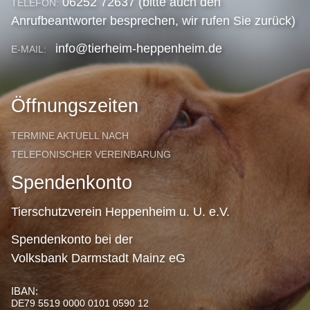
06252 72637 (bitte auch den
TELEFON:
Anrufbeantworter besprechen, wir rufen Sie zurück)
info@tierheim-heppenheim.de
E-MAIL:
Öffnungszeiten
TERMINE AKTUELL NACH
TELEFONISCHER VEREINBARUNG
Spendenkonto
Tierschutzverein Heppenheim u. U. e.V.
Spendenkonto bei der
Volksbank Darmstadt Mainz eG
IBAN:
DE79 5519 0000 0101 0590 12