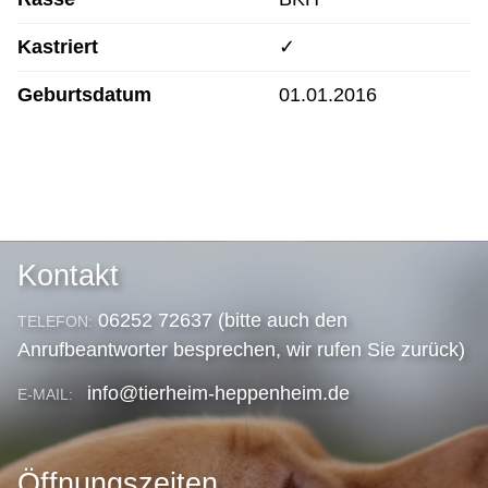
Kastriert
✓
Geburtsdatum
01.01.2016
Kontakt
06252 72637 (bitte auch den
TELEFON:
Anrufbeantworter besprechen, wir rufen Sie zurück)
info@tierheim-heppenheim.de
E-MAIL:
Öffnungszeiten