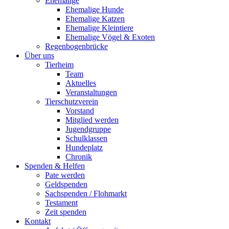
Ehemalige
Ehemalige Hunde
Ehemalige Katzen
Ehemalige Kleintiere
Ehemalige Vögel & Exoten
Regenbogenbrücke
Über uns
Tierheim
Team
Aktuelles
Veranstaltungen
Tierschutzverein
Vorstand
Mitglied werden
Jugendgruppe
Schulklassen
Hundeplatz
Chronik
Spenden & Helfen
Pate werden
Geldspenden
Sachspenden / Flohmarkt
Testament
Zeit spenden
Kontakt