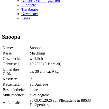
Anfahrt / Öffnungszeiten
Fundtiere
Tierabgabe
Newsletter
Links
Snoopa
Name:
Snoopa
Rasse:
Mischling
Geschlecht:
weiblich
Geburtstag:
10.2022 (3 Jahre alt)
Ungefähre
ca. 30 cm, ca. 9 kg
Größe:
Kastriert:
ja
Katzentest:
auf Anfrage
Besonderheiten:
keine
Mittelmeertest:
alles negativ
ab 09.01.2026 auf Pflegestelle in 88633
Aufenthaltsort:
Heiligenberg