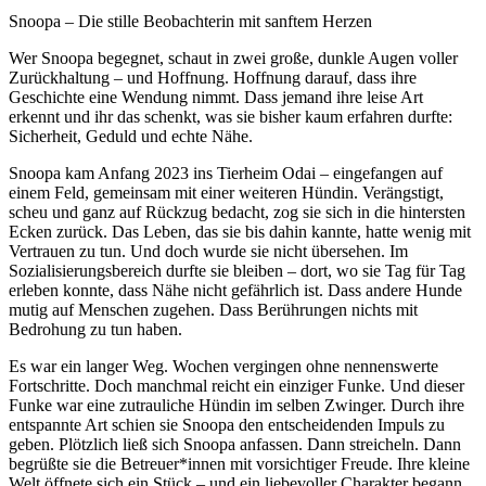
Snoopa – Die stille Beobachterin mit sanftem Herzen
Wer Snoopa begegnet, schaut in zwei große, dunkle Augen voller
Zurückhaltung – und Hoffnung. Hoffnung darauf, dass ihre
Geschichte eine Wendung nimmt. Dass jemand ihre leise Art
erkennt und ihr das schenkt, was sie bisher kaum erfahren durfte:
Sicherheit, Geduld und echte Nähe.
Snoopa kam Anfang 2023 ins Tierheim Odai – eingefangen auf
einem Feld, gemeinsam mit einer weiteren Hündin. Verängstigt,
scheu und ganz auf Rückzug bedacht, zog sie sich in die hintersten
Ecken zurück. Das Leben, das sie bis dahin kannte, hatte wenig mit
Vertrauen zu tun. Und doch wurde sie nicht übersehen. Im
Sozialisierungsbereich durfte sie bleiben – dort, wo sie Tag für Tag
erleben konnte, dass Nähe nicht gefährlich ist. Dass andere Hunde
mutig auf Menschen zugehen. Dass Berührungen nichts mit
Bedrohung zu tun haben.
Es war ein langer Weg. Wochen vergingen ohne nennenswerte
Fortschritte. Doch manchmal reicht ein einziger Funke. Und dieser
Funke war eine zutrauliche Hündin im selben Zwinger. Durch ihre
entspannte Art schien sie Snoopa den entscheidenden Impuls zu
geben. Plötzlich ließ sich Snoopa anfassen. Dann streicheln. Dann
begrüßte sie die Betreuer*innen mit vorsichtiger Freude. Ihre kleine
Welt öffnete sich ein Stück – und ein liebevoller Charakter begann