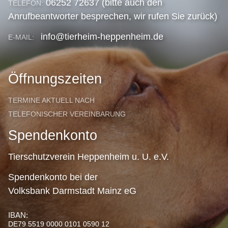
06252 72637 (bitte auch den
TELEFON:
Anrufbeantworter besprechen, wir rufen Sie zurück)
info@tierheim-heppenheim.de
E-MAIL:
Öffnungszeiten
TERMINE AKTUELL NACH
TELEFONISCHER VEREINBARUNG
Spendenkonto
Tierschutzverein Heppenheim u. U. e.V.
Spendenkonto bei der
Volksbank Darmstadt Mainz eG
IBAN:
DE79 5519 0000 0101 0590 12